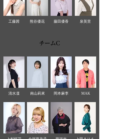
工藤茜
熊谷優花
藤田優香
泉英里
チームC
清水凜
南山莉來
岡本麻李
MAK