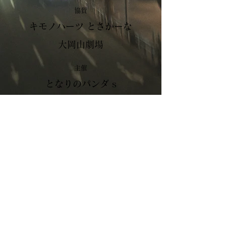
協賛
キモノハーツ とさかーな
大岡山劇場
主催
となりのパンダ s
協力
COOPERATION
アクロスエンタテインメント
EARLY WING
アルディ