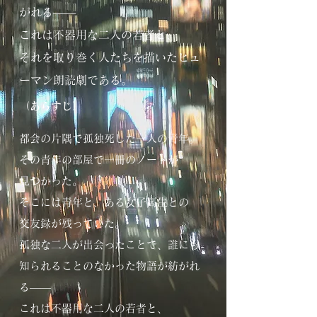
がれる――
これは不器用な二人の若者と、
それを取り巻く人たちを描いたヒュ
ーマン朗読劇である。
（あらすじ）
都会の片隅で孤独死した一人の青年。
その青年の部屋で一冊のノートが
見つかった。
そこには青年と、ある女子高生との
交友録が残っていた。
孤独な二人が出会ったことで、誰にも
知られることのなかった物語が
紡がれ
る――
これは不器用な二人の若者と、