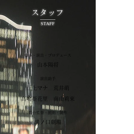
スタッフ
STAFF
脚本・演出・プロデュース
山本陽将
演出助手
三上マナ 荒井萌
高鳴亜花里 南山莉來
舞台監督・照明・制作
溝ノ口劇場