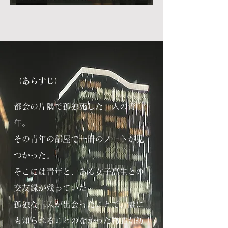
（あらすじ）
都会の片隅で孤独死した一人の青
年。
その青年の部屋で一冊のノートが見
つかった。
そこには青年と、ある女子高生との
交友録が残っていた。
孤独な二人が出会ったことで、誰に
も知られることのなかった物語が紡