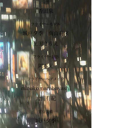
音響
香田泉
フライヤーモデル
城戸夕季 南山莉來
上田まりえ
フライヤー撮影
岡本晃
フライヤーヘアメイク
minako narabayashi
太田有紀
宣伝美術
城戸夕季