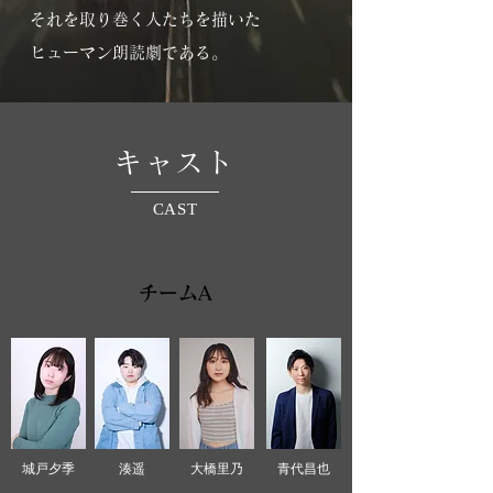
それを取り巻く人たちを描いた
ヒューマン朗読劇である。
キャスト
CAST
チームA
城戸夕季
湊遥
大橋里乃
青代昌也