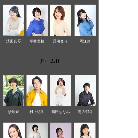
濱田真琴
平林美帆
澤海まり
岡江凛
チームB
紗理奈
村上紀生
鶴田ちなみ
定方郁斗