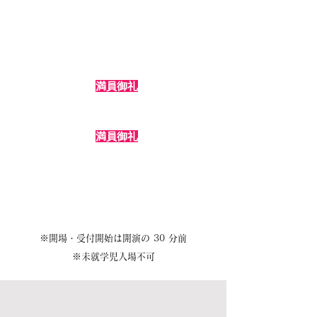
13 時 チームC
3/29
16 時 チームD
（土
）
満員御礼
19 時 チームA
満員御礼
12 時 チームB
3/30
15 時 チームC
（日
）
18 時 チームD
※開場・受付開始は開演の 30 分前
※未就学児入場不可