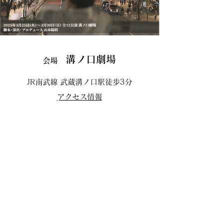
溝ノ口劇場
会場
JR南武線 武蔵溝ノ口駅徒歩3分
​アクセス情報
公演スケジュール
2025年 3 月 25 日（火）～ 30 日（日）​
全12公演