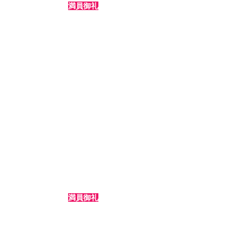
3/25
満員御礼
19 時 チームA
（火
）
3/26
19 時 チームB
（
水
）
16 時 チームC
3/27
（木
）
19 時 チームD
満員御礼
16 時 チームA
3/28
（金
）
19 時 チームB