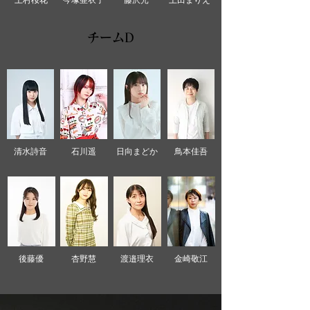
上村桜花
今塚亜衣子
藤沢光
上田まりえ
チームD
清水詩音
石川遥
日向まどか
鳥本佳吾
後藤優
杏野慧
渡邉理衣
金崎敬江