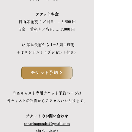
チケット料金
自由席 前売り／当日……5,500 円
S席 前売り／当日……7,000 円
（S 席は最前から 1～2 列目確定
＋オリジナルミニプレゼント付き）
チケット予約
※各キャスト専用チケット予約ページは
各キャストの写真からアクセスいただけます。
チケットのお問い合わせ
tonarinopandas@gmail.com
（担当・高鳴）