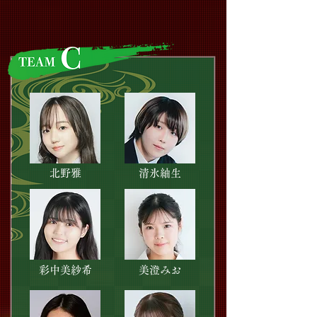
北野雅
清氷紬生
彩中美紗希
美澄みお