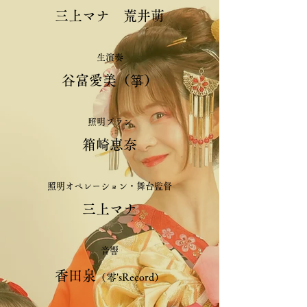
三上マナ 荒井萌
生演奏
谷富愛美（箏）
照明プラン
箱崎恵奈​​​​
照明オペレーション・舞台監督
三上マナ
音響
香田泉
（零'sRecord）