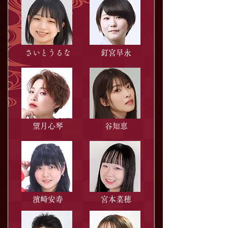
さいとうるな
釘宮早永
望月心琴
谷知恵
濱崎安寿
宮本菜穂