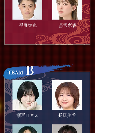
平野智也
黒沢彩香
瀬戸口サエ
長尾美希