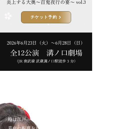
炎上する大奥～百鬼夜行の宴～ vol.3
チケット予約
2026年6月23日（火）～6月28日（日）
全12公演 溝ノ口劇場
（JR 南武線 武蔵溝ノ口駅徒歩 3 分）
STORY
時は江戸――
幕府の転覆を目論む悪鬼が大奥に忍