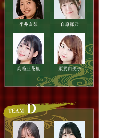
平井友梨
白原樺乃
高鳴亜花里
須賀由美子