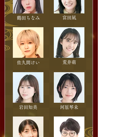
富田凪
鶴田ちなみ
荒井萌
佐久間けい
岩田知美
河原琴未