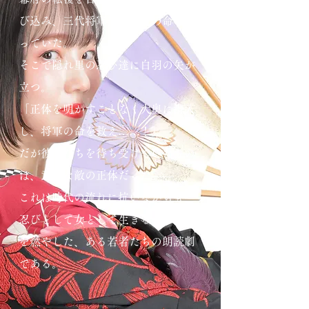
び込み、三代将軍徳川家光の命を狙
っていた。
そこで隠れ里の忍び達に白羽の矢が
立つ。
「正体を明かすことなく大奥に潜入
し、将軍の命を救え……！」
だが彼女たちを待ち受けていたもの
は、意外な敵の正体だった――
これは時代の流れに抗いながらも、
忍びとして女として生きることに命
を燃やした、ある若者たちの朗読劇
である。