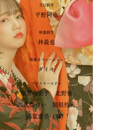
当日制作
平野阿也
映像制作
林義也
映像オペレーション
ダイキ
フライヤーモデル
須賀由美子 北野雅
佐久間けい 関根怜花
谷富愛美（箏）