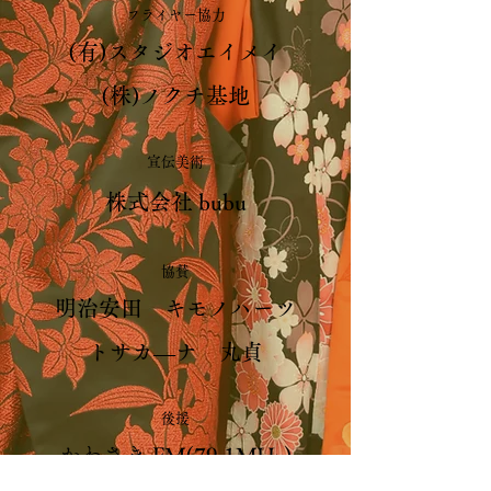
フライヤー協力
(有)スタジオエイメイ
(株)ノクチ基地
宣伝美術
株式会社 bubu
協賛
明治安田 キモノハーツ
トサカ―ナ 丸貞
後援
かわさき FM(79.1MHz)