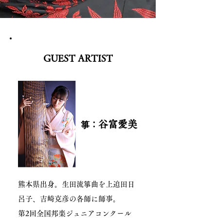
GUEST ARTIST
谷富愛美
箏：
熊本県出身。生田流箏曲を上迫田日
呂子、吉崎克彦の各師に師事。
第2回全国邦楽ジュニアコンクール