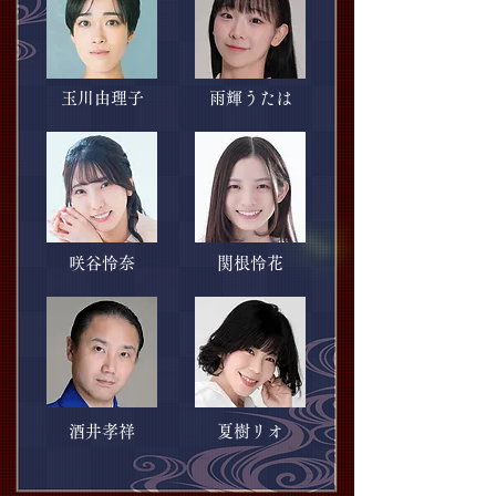
玉川由理子
雨輝うたは
咲谷怜奈
関根怜花
酒井孝祥
夏樹リオ